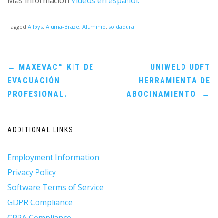
Más información
Videos en español.
Tagged
Alloys
,
Aluma-Braze
,
Aluminio
,
soldadura
Post
←
MAXEVAC™ KIT DE
UNIWELD UDFT
EVACUACIÓN
HERRAMIENTA DE
navigation
PROFESIONAL.
ABOCINAMIENTO
→
ADDITIONAL LINKS
Employment Information
Privacy Policy
Software Terms of Service
GDPR Compliance
CPRA Compliance