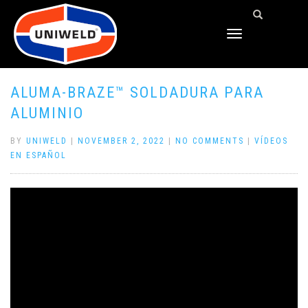
TOGGLE
NAVIGATION
ALUMA-BRAZE™ SOLDADURA PARA
ALUMINIO
BY
UNIWELD
|
NOVEMBER 2, 2022
|
NO COMMENTS
|
VÍDEOS
EN ESPAÑOL